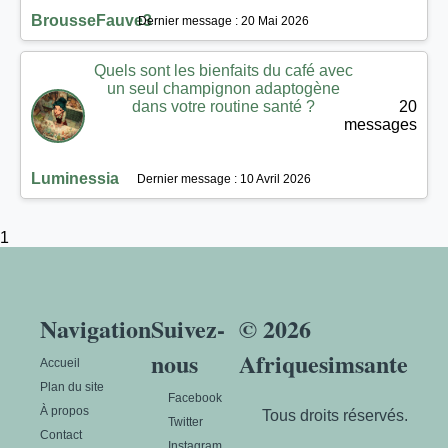
BrousseFauve3
Dernier message : 20 Mai 2026
Quels sont les bienfaits du café avec
un seul champignon adaptogène
dans votre routine santé ?
20
messages
Luminessia
Dernier message : 10 Avril 2026
1
Navigation
Suivez-
© 2026
nous
Afriquesimsante
Accueil
Plan du site
Facebook
À propos
Tous droits réservés.
Twitter
Contact
Instagram