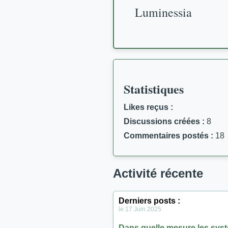
Luminessia
Statistiques
Likes reçus :
Discussions créées :
8
Commentaires postés :
18
Activité récente
Derniers posts :
le 17 Juin 2025
Dans quelle mesure les systè