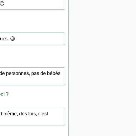
 😒
rucs. 😉
e de personnes, pas de bébés
ci ?
d même, des fois, c'est