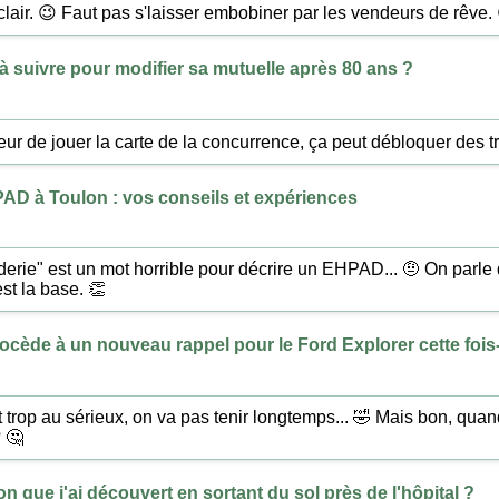
s clair. 😉 Faut pas s'laisser embobiner par les vendeurs de rêve.
à suivre pour modifier sa mutuelle après 80 ans ?
ur de jouer la carte de la concurrence, ça peut débloquer des t
AD à Toulon : vos conseils et expériences
rderie" est un mot horrible pour décrire un EHPAD... 🤨 On parl
st la base. 👏
ocède à un nouveau rappel pour le Ford Explorer cette fois-
t trop au sérieux, on va pas tenir longtemps... 🤣 Mais bon, quan
? 🤔
n que j'ai découvert en sortant du sol près de l'hôpital ?