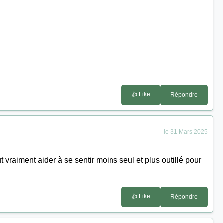
👍 Like
Répondre
le 31 Mars 2025
 vraiment aider à se sentir moins seul et plus outillé pour
👍 Like
Répondre