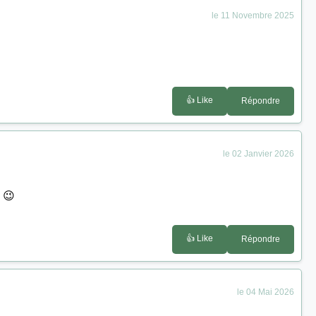
le 11 Novembre 2025
👍 Like
Répondre
le 02 Janvier 2026
. 😉
👍 Like
Répondre
le 04 Mai 2026