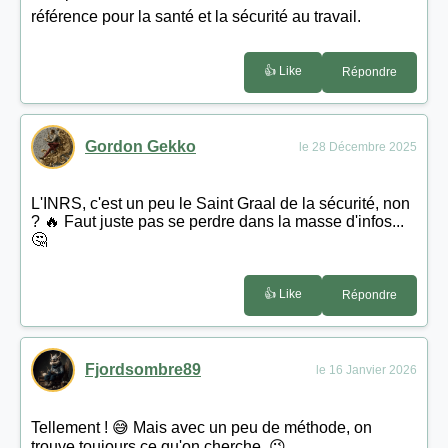
référence pour la santé et la sécurité au travail.
👍 Like
Répondre
Gordon Gekko
le 28 Décembre 2025
L'INRS, c'est un peu le Saint Graal de la sécurité, non
? 🔥 Faut juste pas se perdre dans la masse d'infos...
🤔
👍 Like
Répondre
Fjordsombre89
le 16 Janvier 2026
Tellement ! 😅 Mais avec un peu de méthode, on
trouve toujours ce qu'on cherche. 😉